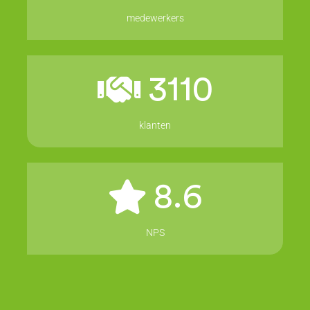
medewerkers
3110
klanten
8.6
NPS