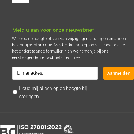
Toggle
Navigation
Over Kreuze
Meld u aan voor onze nieuwsbrief
Referenties
Wil je op de hoogte blijven van wijzigingen, storingen en andere
belangrijke informatie. Meld je dan aan op onze nieuwsbrief. Vul
het onderstaande formulier in en we nemen je bij ons
Support
eerstvolgende nieuwsbrief direct mee!
Reparatie aanmelden
Aanmelden
Houd mij alleen op de hoogte bij
Contact
storingen