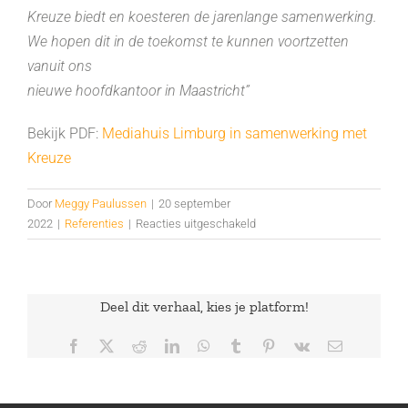
Kreuze biedt en koesteren de jarenlange samenwerking.
We hopen dit in de toekomst te kunnen voortzetten
vanuit ons
nieuwe hoofdkantoor in Maastricht”
Bekijk PDF:
Mediahuis Limburg in samenwerking met
Kreuze
Door
Meggy Paulussen
|
20 september
voor
2022
|
Referenties
|
Reacties uitgeschakeld
Mediahuis
Limburg
in
samenwerking
Deel dit verhaal, kies je platform!
met
Kreuze
Facebook
X
Reddit
LinkedIn
WhatsApp
Tumblr
Pinterest
Vk
E-
mail